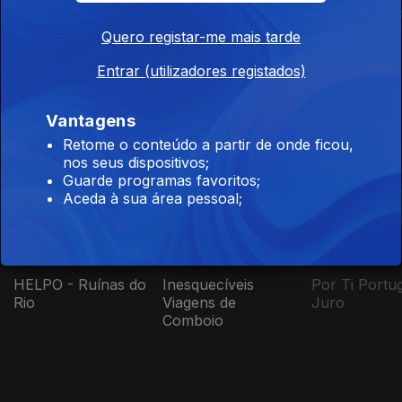
A Origem das
100 Anos da
A Correr a P
Motas
Associação
Quero registar-me mais tarde
Protectora dos
Diabéticos de
Entrar (utilizadores registados)
Portugal - Insulina
para Todos
Vantagens
Este conteúdo faz parte de
Retome o conteúdo a partir de onde ficou,
nos seus dispositivos;
Documentários
Guarde programas favoritos;
Aceda à sua área pessoal;
HELPO - Ruínas do
Inesquecíveis
Por Ti Portu
Rio
Viagens de
Juro
Comboio