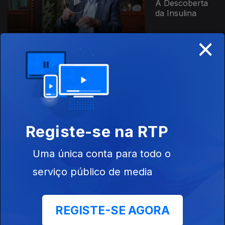
A Descoberta
da Insulina
×
929883
Ep. 1
18 mai. 2026
Como
Apareceu a
Diabetes
Registe-se na RTP
Este conteúdo faz parte de
Uma única conta para todo o
Documentários Diversos
serviço público de media
REGISTE-SE AGORA