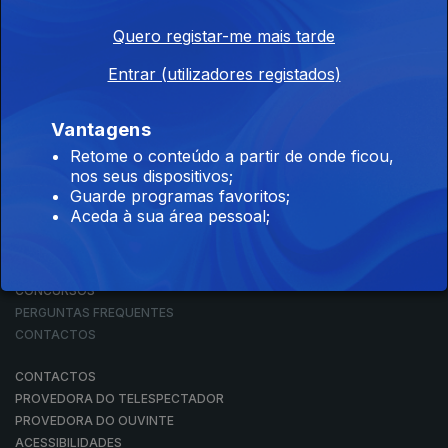
Quero registar-me mais tarde
Entrar (utilizadores registados)
NOTÍCIAS
DESPORTO
TELEVISÃO
Vantagens
RÁDIO
Retome o conteúdo a partir de onde ficou,
RTP ARQUIVOS
nos seus dispositivos;
RTP ENSINA
Guarde programas favoritos;
RTP PLAY
Aceda à sua área pessoal;
EM DIRETO
REVER PROGRAMAS
CONCURSOS
PERGUNTAS FREQUENTES
CONTACTOS
CONTACTOS
PROVEDORA DO TELESPECTADOR
PROVEDORA DO OUVINTE
ACESSIBILIDADES