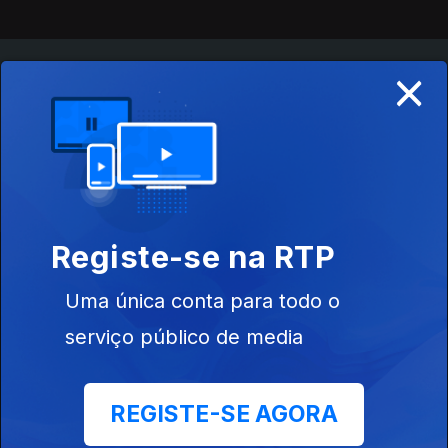
×
Instale a aplicação
RTP Play
Disponível para iOS, Android, Apple TV, Android TV e
CarPlay
Registe-se na RTP
Uma única conta para todo o
serviço público de media
REGISTE-SE AGORA