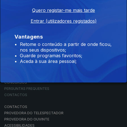
Quero registar-me mais tarde
Entrar (utilizadores registados)
NOTÍCIAS
DESPORTO
TELEVISÃO
Vantagens
RÁDIO
Retome o conteúdo a partir de onde ficou,
RTP ARQUIVOS
nos seus dispositivos;
RTP ENSINA
Guarde programas favoritos;
RTP PLAY
Aceda à sua área pessoal;
EM DIRETO
REVER PROGRAMAS
CONCURSOS
PERGUNTAS FREQUENTES
CONTACTOS
CONTACTOS
PROVEDORA DO TELESPECTADOR
PROVEDORA DO OUVINTE
ACESSIBILIDADES