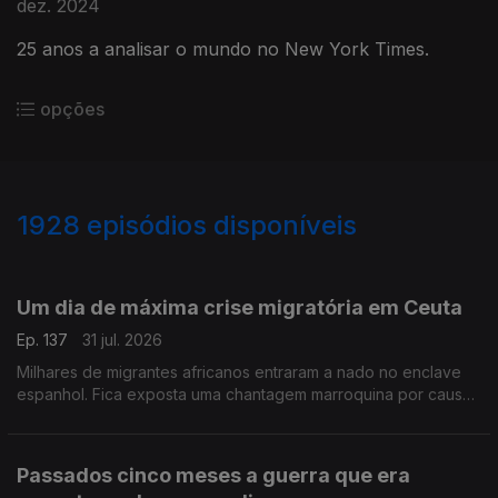
dez. 2024
25 anos a analisar o mundo no New York Times.
opções
1928
episódios disponíveis
943071
939831
934989
930739
926878
Um dia de máxima crise migratória em Ceuta
Ep. 137
31 jul. 2026
Milhares de migrantes africanos entraram a nado no enclave
espanhol. Fica exposta uma chantagem marroquina por causa
do Saara Ocidental. Uma crónica de Francisco Sena Santos.
Passados cinco meses a guerra que era