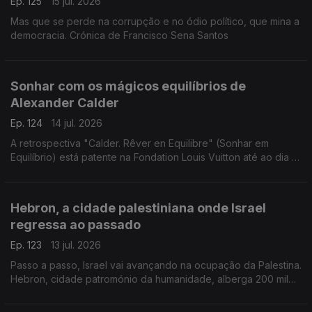
Ep. 125
15 jul. 2026
Mas que se perde na corrupção e no ódio político, que mina a
democracia. Crónica de Francisco Sena Santos
Sonhar com os mágicos equilíbrios de
Alexander Calder
Ep. 124
14 jul. 2026
A retrospectiva "Calder. Rêver en Equilibre" (Sonhar em
Equilíbrio) está patente na Fondation Louis Vuitton até ao dia 16
de agosto de 2026. Uma crónica de Francisco Sena Santos.
Hebron, a cidade palestiniana onde Israel
regressa ao passado
Ep. 123
13 jul. 2026
Passo a passo, Israel vai avançando na ocupação da Palestina.
Hebron, cidade patromónio da humanidade, alberga 200 mil
palestinianos e escassos milhares de judeus. Uma crónica de
Francisco Sena Santos.