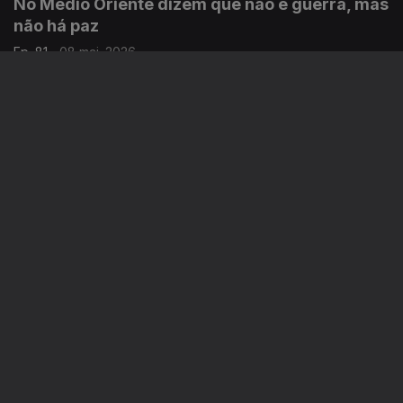
No Médio Oriente dizem que não é guerra, mas
não há paz
Ep. 81
08 mai. 2026
Há pessoas a serem mortas em ataques todos os dias e nós
também continuamos a sofrer as consequências. Uma crónica
de Francisco Sena Santos.
Ted Turner, o pioneiro que revolucionou a
informação em televisão
Ep. 80
07 mai. 2026
Morreu ontem o fundador da CNN Ted Turner, aos 87 anos.
Uma crónica de Francisco Sena Santos.
Donald Trump, outra vez, e a santa paciência
do Papa
Ep. 79
06 mai. 2026
Sexta-feira cumpre-se um ano desde que o Papa Leão XIV foi