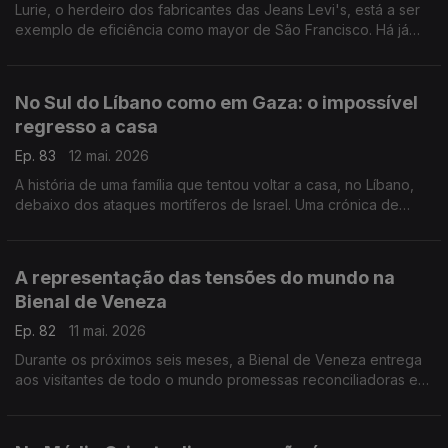
Lurie, o herdeiro dos fabricantes das Jeans Levi's, está a ser
exemplo de eficiência como mayor de São Francisco. Há já
quem o veja na candidatura democrata para a Casa Branca.
Uma crónica de Francisco Sena Santos.
No Sul do Líbano como em Gaza: o impossível
regresso a casa
Ep. 83
12 mai. 2026
A história de uma família que tentou voltar a casa, no Líbano,
debaixo dos ataques mortíferos de Israel. Uma crónica de
Francisco Sena Santos.
A representação das tensões do mundo na
Bienal de Veneza
Ep. 82
11 mai. 2026
Durante os próximos seis meses, a Bienal de Veneza entrega
aos visitantes de todo o mundo promessas reconciliadoras em
forma de arte.