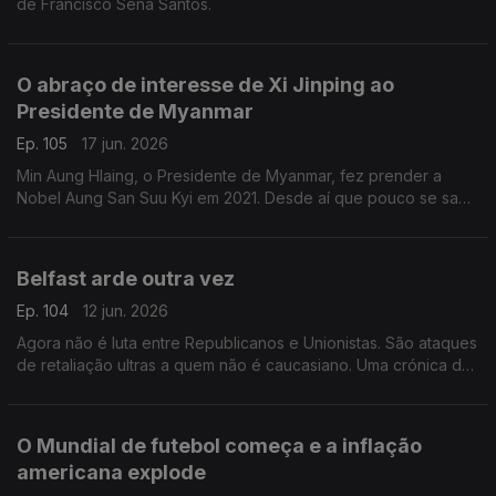
de Francisco Sena Santos.
O abraço de interesse de Xi Jinping ao
Presidente de Myanmar
Ep. 105
17 jun. 2026
Min Aung Hlaing, o Presidente de Myanmar, fez prender a
Nobel Aung San Suu Kyi em 2021. Desde aí que pouco se sabe
da ativista e símbolo da democracia. Uma crónica de Francisco
Sena Santos.
Belfast arde outra vez
Ep. 104
12 jun. 2026
Agora não é luta entre Republicanos e Unionistas. São ataques
de retaliação ultras a quem não é caucasiano. Uma crónica de
Francisco Sena Santos.
O Mundial de futebol começa e a inflação
americana explode