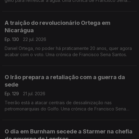
gelo para refrescar a água. Uma crónica de Francisco Sena
Santos,
A traição do revolucionário Ortega em
Nicarágua
Ep. 130
22 jul. 2026
Daniel Ortega, no poder há praticamente 20 anos, quer agora
acabar com o voto. Uma crónica de Francisco Sena Santos.
O Irão prepara a retaliação com a guerra da
sede
Ep. 129
21 jul. 2026
Teerão está a atacar centrais de dessalinização nas
petromonarquias do Golfo. Uma crónica de Francisco Sena
Santos.
O dia em Burnham secede a Starmer na chefia
do governo de Londres