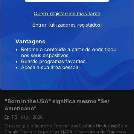
da tragédia
Ep. 117
03 jul. 2026
Quero registar-me mais tarde
Explode a revolta entre a população venezuelana que culpa a
Entrar (utilizadores registados)
má coordenação do socorro. Uma crónica de Francisco Sena
Santos.
Vantagens
Os ultraconservadores que desafiaram o Papa
Retome o conteúdo a partir de onde ficou,
nos seus dispositivos;
na Suiça
Guarde programas favoritos;
Ep. 116
02 jul. 2026
Aceda à sua área pessoal;
O cisma foi reaberto pelos ultratradicionalistas no seio da
Igreja Católica. Uma crónica de Francisco Sena Santos.
"Born in the USA" significa mesmo "Ser
Americano"
Ep. 115
01 jul. 2026
O revés que o Supremo Tribunal dos Estados Unidos impõe a
Donald Trump e às políticas MAGA. Uma crónica de Francisco