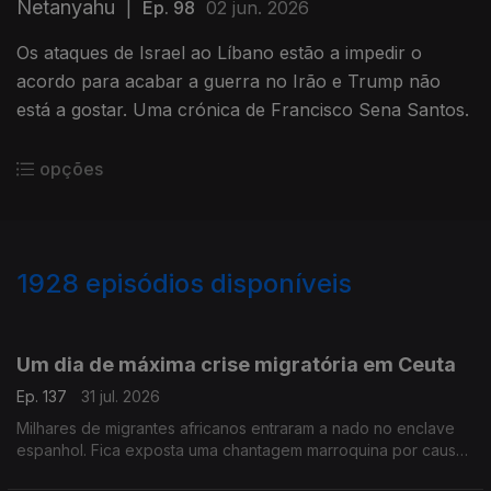
Netanyahu
|
Ep. 98
02 jun. 2026
Os ataques de Israel ao Líbano estão a impedir o
acordo para acabar a guerra no Irão e Trump não
está a gostar. Uma crónica de Francisco Sena Santos.
opções
1928
episódios disponíveis
943071
939831
934989
930739
Um dia de máxima crise migratória em Ceuta
Ep. 137
31 jul. 2026
Milhares de migrantes africanos entraram a nado no enclave
espanhol. Fica exposta uma chantagem marroquina por causa
do Saara Ocidental. Uma crónica de Francisco Sena Santos.