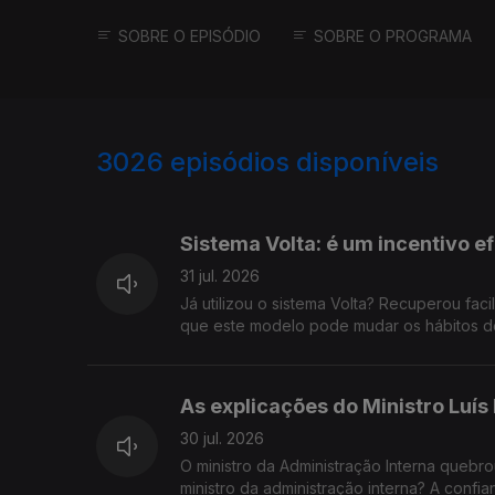
SOBRE O EPISÓDIO
SOBRE O PROGRAMA
3026
episódios disponíveis
941903
937274
Sistema Volta: é um incentivo e
31 jul. 2026
Já utilizou o sistema Volta? Recuperou fac
que este modelo pode mudar os hábitos de
As explicações do Ministro Luís
30 jul. 2026
O ministro da Administração Interna quebr
ministro da administração interna? A confi