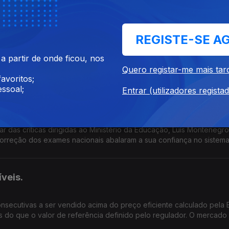
os exames nacionais?
REGISTE-SE A
 olha para o país de hoje, que balanço faz? O Governo merece co
 partir de onde ficou, nos
os acontecimentos das últimas semanas demonstram falta de capacid
Quero registar-me mais tar
s portugueses?
avoritos;
ssoal;
Entrar (utilizadores regista
o Governo na crise da correção dos exames nacion
 das críticas dirigidas ao Ministério da Educação, Luís Montenegr
correção dos exames nacionais abalaram a sua confiança no sistem
 proteger os alunos e as famílias desta situação? Se depois de sext
tados da correção das provas a posição política do Ministro da Ed
veis.
nsecutivas a ser vendido acima do preço eficiente calculado pela 
 do que o valor de referência definido pelo regulador. O mercado 
pacto têm estas subidas no orçamento das famílias e na atividade d