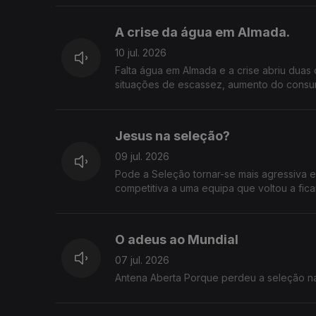
empresas? Considera aceitável que os pre
da ERSE? O que espera das autoridades e d
A crise da água em Almada.
10 jul. 2026
Falta água em Almada e a crise abriu duas 
situações de escassez, aumento do consu
quem assume responsabilidades? A autarq
por respostas.
Jesus na seleção?
09 jul. 2026
Pode a Seleção tornar-se mais agressiva 
competitiva a uma equipa que voltou a fi
O adeus ao Mundial
07 jul. 2026
Antena Aberta Porque perdeu a 