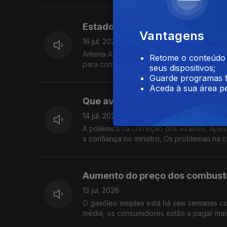
Este episódio prejudica a credibilidade d
Estado da Nação
Vantagens
16 jul. 2026
Antena Aberta: O Estado da Nação. Quando
Retome o conteúdo a
para continuar o trabalho que iniciou ou 
seus dispositivos;
política para responder aos problemas do
Guarde programas f
Aceda à sua área pe
Que avaliação faz da atuação d
14 jul. 2026
A polémica na correção dos exames. Apesar
a confiança no ministro, Os problemas na 
avaliação? O Governo fez o suficiente para
vierem a confirmar-se problemas nos resul
fica mais frágil dentro do Governo?
Aumento do preço dos combustí
13 jul. 2026
O gasóleo simples está há seis semanas co
média, os consumidores estão a pagar mais
funcionar de forma transparente? E que im