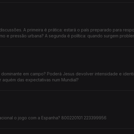
ços praticados estejam sistematicamente acima dos valores de refe
o setor para tornar os preços mais justos e transparentes?
discussões. A primeira é prática: estará o país preparado para resp
mo e pressão urbana? A segunda é política: quando surgem proble
uia e o Governo trocam acusações, enquanto milhares de pessoas
e dominante em campo? Poderá Jesus devolver intensidade e ident
car aquém das expectativas num Mundial?
seleção nacional o jogo com a Espanha? 800220101 223399956