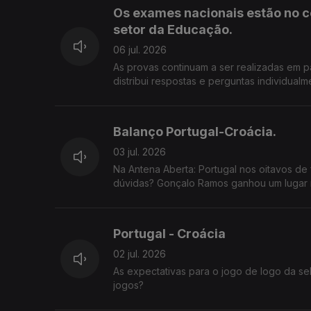
Os exames nacionais estão no c
setor da Educação.
06 jul. 2026
As provas continuam a ser realizadas em p
distribui respostas e perguntas individualmente pelos prof
adiamento dos prazos de classificação e 
a preocupação de estudantes e famílias numa altura 
de correção digital dos exames nacionais? Os alunos podem confiar que as suas provas estão a ser corrigidas 
Balanço Portugal-Croácia.
forma justa e rigorosa? As falhas conhecidas justificam uma revisão do processo ou considera que a modernização da
avaliação é inevitável? 800 22 01 01
03 jul. 2026
Na Antena Aberta: Portugal nos oitavos de f
dúvidas? Gonçalo Ramos ganhou um lugar m
Mundial?
Portugal - Croácia
02 jul. 2026
As expectativas para o jogo de logo da se
jogos?