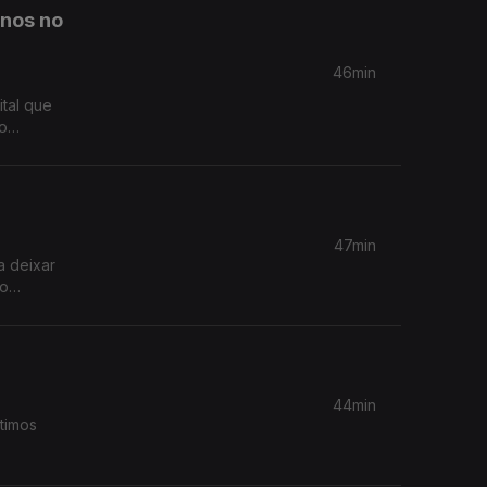
anos no
46min
ital que
umentando
47min
a deixar
no
44min
timos