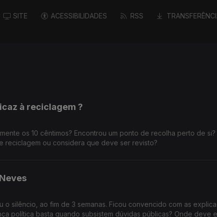
SITE
ACESSIBILIDADES
RSS
TRANSFERÊNCI
ficaz à reciclagem ?
ilmente os 10 cêntimos? Encontrou um ponto de recolha perto de si?
 reciclagem ou considera que deve ser revisto?
 Neves
ou o silêncio, ao fim de 3 semanas. Ficou convencido com as explic
ança política basta quando subsistem dúvidas públicas? Onde deve e