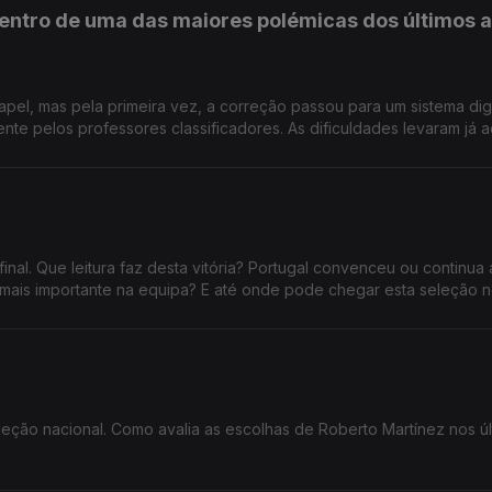
entro de uma das maiores polémicas dos últimos 
apel, mas pela primeira vez, a correção passou para um sistema dig
essores classificadores. As dificuldades levaram já ao
da divulgação das notas da primeira fase dos exames nacionais, a
decisiva para o acesso ao ensino superior. Confia no novo sistema
de
 22 33 99956
inal. Que leitura faz desta vitória? Portugal convenceu ou continua 
ais importante na equipa? E até onde pode chegar esta seleção 
leção nacional. Como avalia as escolhas de Roberto Martínez nos úl