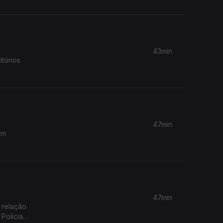
43min
itórios
47min
am
47min
 relação
Polícia