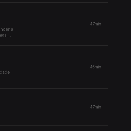
rência
47min
onder a
mas,
 esperam
45min
idade
47min