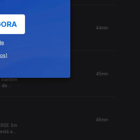
GORA
44min
nfiança
ade
de
dos)
ais?
45min
o mantém
a de
a-feira
ucação
46min
ERSE. Em
está a
as