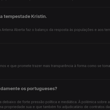
xigência no exercício de cargos públicos?
a tempestade Kristin.
a Antena Aberta faz o balanço da resposta às populações e aos terr
 anos e que promete trazer mais transparência à forma como se tom
pidamente os portugueses?
ua debaixo de forte pressão política e mediática. À polémica sobre a
a propriedade sua e que também foi adjudicatário de contratos da 