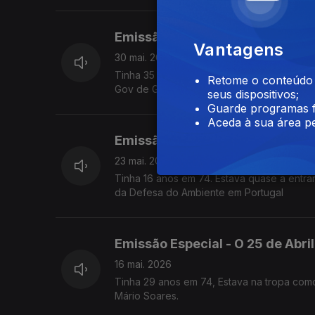
Emissão Especial - O 25 de Abri
Vantagens
30 mai. 2026
Tinha 35 anos em 74 e já era advogado com 
Retome o conteúdo a
Gov de Guterres. Lidera a Comissão de Lib
seus dispositivos;
Guarde programas f
Aceda à sua área pe
Emissão Especial - O 25 de Abr
23 mai. 2026
Tinha 16 anos em 74. Estava quase a entrar
da Defesa do Ambiente em Portugal
Emissão Especial - O 25 de Abril
16 mai. 2026
Tinha 29 anos em 74, Estava na tropa como 
Mário Soares.