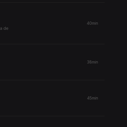
40min
ca de
38min
45min