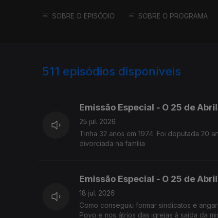
SOBRE O EPISÓDIO
SOBRE O PROGRAMA
511
episódios disponíveis
928016
913743
898736
Emissão Especial - O 25 de Abri
25 jul. 2026
Tinha 32 anos em 1974. Foi deputada 20 an
divorciada na família
Emissão Especial - O 25 de Abril
18 jul. 2026
Como conseguiu formar sindicatos e angar
Povo e nos átrios das igrejas à saída da m