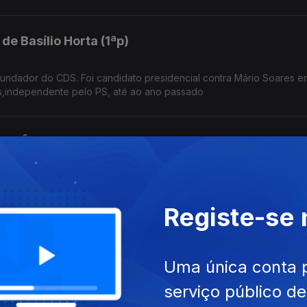
de Basílio Horta (1ªp)
os,independente pelo PS, até ao ano passado
 de Ângelo Correia ( 2ªp)
ostoso da falta de debate partidário. Exemplifica com o pacote labo
o perder votos.
Registe-se
l de Ângelo Correia
Uma única conta 
 SEDES, ajudou a fundar o PSD. Fez a tropa em Timor,filmou a ilha
serviço público d