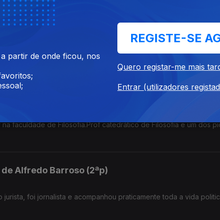
l de José Vera Jardim
REGISTE-SE A
nome na praça, Foi ministro da Justiça uma legislatura inteira no p
 partir de onde ficou, nos
erdade Religiosa
Quero registar-me mais tar
avoritos;
ssoal;
Entrar (utilizadores regista
il de Viriato Soromenho Marques
 na faculdade de Filosofia.Prof catedrático de Filosofia e um dos p
 de Alfredo Barroso (2ªp)
jurista, foi jornalista e acompanhou praticamente toda a vida politi