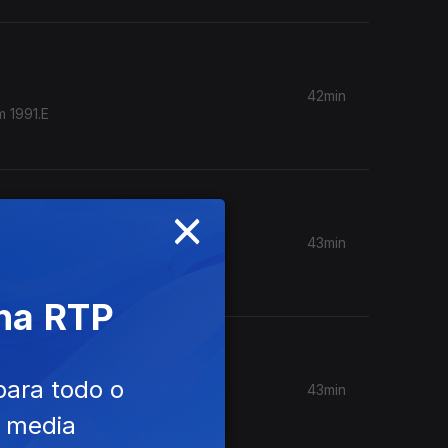
42min
×
43min
ral, que
 na RTP
para todo o
43min
 com o
e media