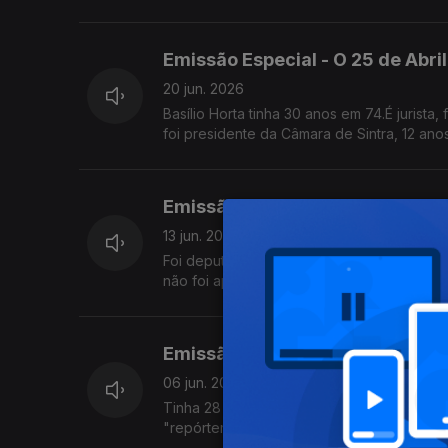
Emissão Especial - O 25 de Abril 
20 jun. 2026
Basílio Horta tinha 30 anos em 74.É jurista, fundador do CDS. Foi candidato presidencial contra Mário Soares em 1991.E
foi presidente da Câmara de Sintra, 12 an
Emissão Especial - O 25 de Abril
13 jun. 2026
Foi deputado constituinte e hoje está desg
não foi apresentado em campanha para nã
Emissão Especial - O 25 de Abri
06 jun. 2026
Tinha 28 anos em 74, estava desde 1969 na
"repórter de imagem" José Ramos Horta.