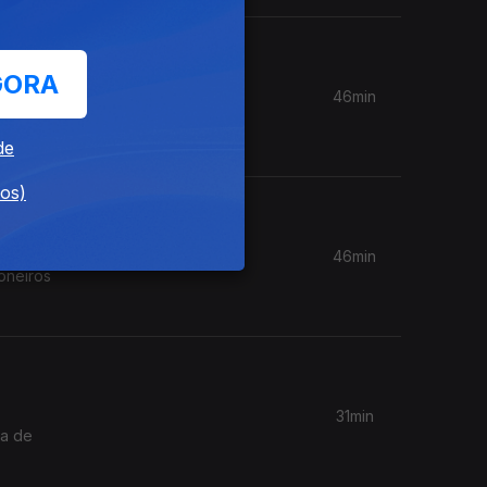
GORA
46min
rimeiro
de
dos)
46min
ioneiros
31min
ca de