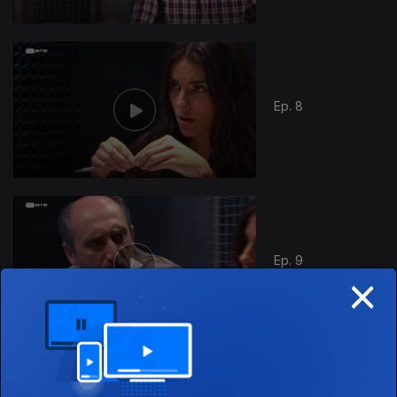
Ep. 8
Ep. 9
×