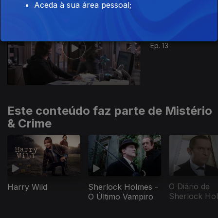
Aceda à sua área pessoal;
524209
Ep. 13
Este conteúdo faz parte de Mistério
& Crime
O Diário de
Harry Wild
Sherlock Holmes -
Sherlock Ho
O Último Vampiro