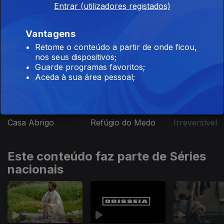
Entrar (utilizadores registados)
Vantagens
Este conteúdo faz parte de Séries
Retome o conteúdo a partir de onde ficou,
premiadas
nos seus dispositivos;
Guarde programas favoritos;
Aceda à sua área pessoal;
Casa Abrigo
Refúgio do Medo
Irreversível
Este conteúdo faz parte de Séries
nacionais