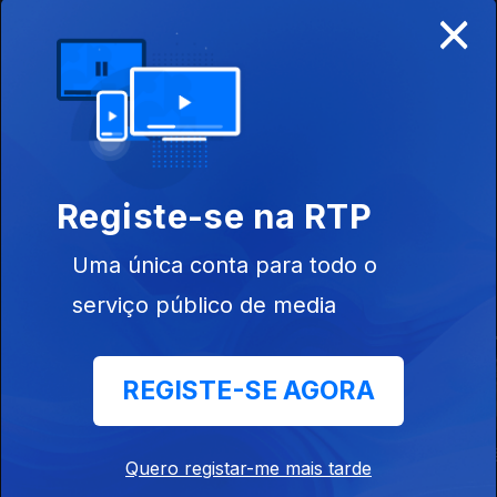
×
Ep. 8
Registe-se na RTP
Uma única conta para todo o
Este conteúdo faz parte de Para
serviço público de media
todas as mulheres
REGISTE-SE AGORA
Mulheres Que
3 Mulheres
Era Bonito Vê
Quero registar-me mais tarde
Contam
Pensar