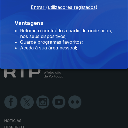
Entrar (utilizadores registados)
Vantagens
Disponível para iOS, Android, Apple TV, Android TV e
CarPlay
Retome o conteúdo a partir de onde ficou,
nos seus dispositivos;
Guarde programas favoritos;
Aceda à sua área pessoal;
NOTÍCIAS
DESPORTO