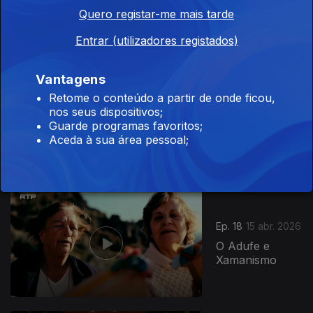
Os Ritmos do
Quero registar-me mais tarde
Adufe
Entrar (utilizadores registados)
Vantagens
Retome o conteúdo a partir de onde ficou,
Ep. 17
14 abr. 2026
nos seus dispositivos;
As Mulheres e
Guarde programas favoritos;
a Canção de
Aceda à sua área pessoal;
Coimbra
Ep. 18
15 abr. 2026
O Adufe e
Xamanismo