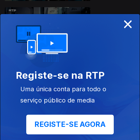
×
Ep. 14
09 abr. 2026
Os Anos 90 e a
Música em
Viseu
Registe-se na RTP
Ep. 15
10 abr. 2026
Uma única conta para todo o
Avós e Netos
serviço público de media
REGISTE-SE AGORA
Ep. 16
13 abr. 2026