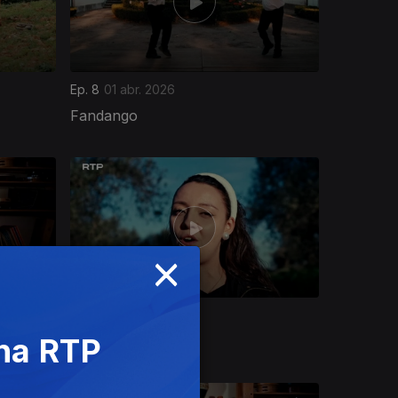
Ep. 8
01 abr. 2026
Fandango
×
Ep. 12
07 abr. 2026
 na RTP
Cura na Raia