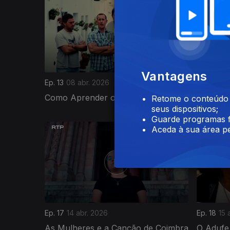
Vantagens
Ep. 13
08 abr. 2026
Ep. 14
09 
Como Aprender o Cante
Os Anos
Retome o conteúdo a
seus dispositivos;
Guarde programas f
Aceda à sua área pe
Ep. 17
14 abr. 2026
Ep. 18
15 
As Mulheres e a Canção de Coimbra
O Adufe