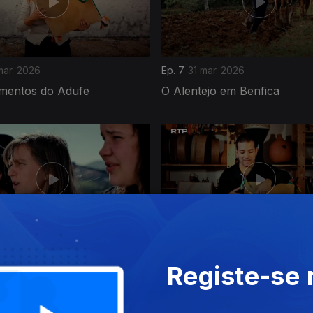
mar. 2026
Ep. 7
31 mar. 2026
mentos do Adufe
O Alentejo em Benfica
abr. 2026
Ep. 11
06 abr. 2026
Registe-se
m Coletivo
A Linguagem do Adufe