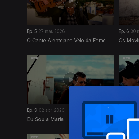
Ep. 5
27 mar. 2026
Ep. 6
30 
O Cante Alentejano Veio da Fome
Os Movi
920363
Ep. 9
02 abr. 2026
Ep. 10
03 
Eu Sou a Maria
Cantar e