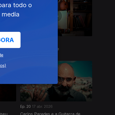
para todo o
e media
GORA
Ep. 16
13 abr. 2026
Os Ritmos do Adufe
de
dos)
Ep. 20
17 abr. 2026
iseu
Carlos Paredes e a Guitarra de