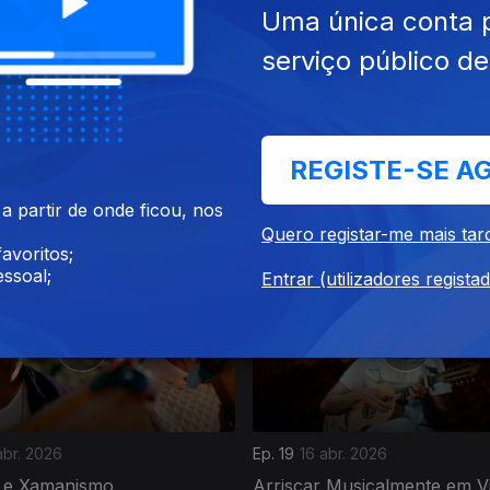
Uma única conta 
serviço público d
REGISTE-SE A
abr. 2026
Ep. 15
10 abr. 2026
 90 e a Música em Viseu
Avós e Netos
 partir de onde ficou, nos
Quero registar-me mais tar
avoritos;
ssoal;
Entrar (utilizadores regista
abr. 2026
Ep. 19
16 abr. 2026
 e Xamanismo
Arriscar Musicalmente em V