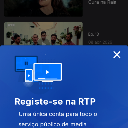
Cura na Raia
Ep. 13
08 abr. 2026
×
Como Aprender
o Cante
Ep. 14
09 abr. 2026
Os Anos 90 e a
Registe-se na RTP
Música em
Viseu
Uma única conta para todo o
serviço público de media