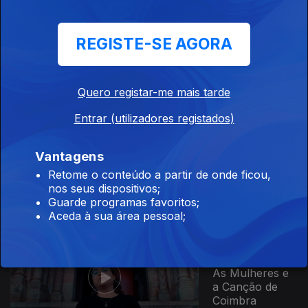
Ep. 15
10 abr. 2026
REGISTE-SE AGORA
Avós e Netos
Quero registar-me mais tarde
Entrar (utilizadores registados)
Ep. 16
13 abr. 2026
Vantagens
Os Ritmos do
Adufe
Retome o conteúdo a partir de onde ficou,
nos seus dispositivos;
Guarde programas favoritos;
Aceda à sua área pessoal;
Ep. 17
14 abr. 2026
As Mulheres e
a Canção de
Coimbra