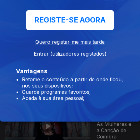
Ep. 15
10 abr. 2026
REGISTE-SE AGORA
Avós e Netos
Quero registar-me mais tarde
Entrar (utilizadores registados)
Ep. 16
13 abr. 2026
Vantagens
Os Ritmos do
Adufe
Retome o conteúdo a partir de onde ficou,
nos seus dispositivos;
Guarde programas favoritos;
Aceda à sua área pessoal;
Ep. 17
14 abr. 2026
As Mulheres e
a Canção de
Coimbra