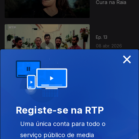
Cura na Raia
Ep. 13
08 abr. 2026
×
Como Aprender
o Cante
Ep. 14
09 abr. 2026
Os Anos 90 e a
Registe-se na RTP
Música em
Viseu
Uma única conta para todo o
serviço público de media