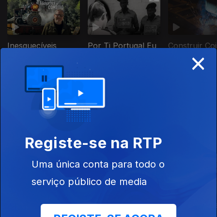
Inesquecíveis
Por Ti Portugal Eu
Construir Co
×
Viagens de
Juro
Comboio
Este conteúdo faz parte de
Documentários de Sociedade e
Registe-se na RTP
Atualidade
Uma única conta para todo o
serviço público de media
As Últimas Pegadas
Os Dez
Somos Acad
do Neandertal
Mandamentos