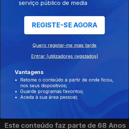
serviço público de media
808397
Ep. 13
REGISTE-SE AGORA
O Dia de Todos
os Perigos
Quero registar-me mais tarde
Entrar (utilizadores registados)
Este conteúdo faz parte de Retratos
Vantagens
de época
Retome o conteúdo a partir de onde ficou,
nos seus dispositivos;
Guarde programas favoritos;
Aceda à sua área pessoal;
Vidago Palac
Howards End
Espias
Este conteúdo faz parte de 68 Anos