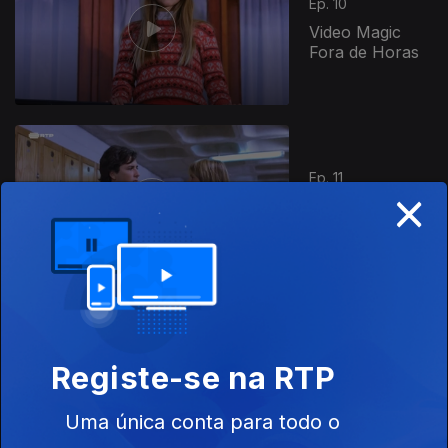
Ep. 10
Video Magic
Fora de Horas
808392
Ep. 11
×
A Educação de
Rita
Ep. 12
Registe-se na RTP
Juntos em
Sonhos
Elétricos
Uma única conta para todo o