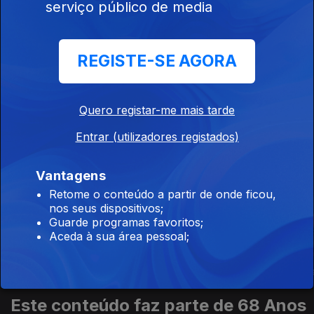
serviço público de media
808397
Ep. 13
REGISTE-SE AGORA
O Dia de Todos
os Perigos
Quero registar-me mais tarde
Entrar (utilizadores registados)
Este conteúdo faz parte de Retratos
Vantagens
de época
Retome o conteúdo a partir de onde ficou,
nos seus dispositivos;
Guarde programas favoritos;
Aceda à sua área pessoal;
Vidago Palac
Howards End
Espias
Este conteúdo faz parte de 68 Anos