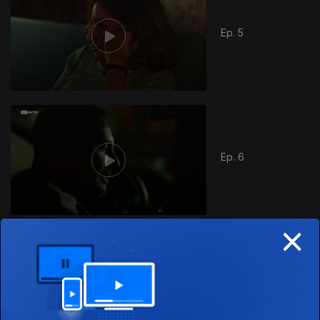
Ep. 5
Ep. 6
×
866320
Ep. 7