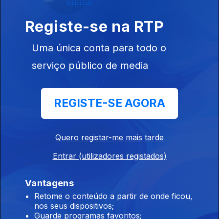
Registe-se na RTP
Uma única conta para todo o
Ep. 8
serviço público de media
REGISTE-SE AGORA
Este conteúdo faz parte de Séries
nacionais
Quero registar-me mais tarde
Entrar (utilizadores registados)
Vantagens
Retome o conteúdo a partir de onde ficou,
Salto de Fé
Felp
Odisseia
nos seus dispositivos;
Guarde programas favoritos;