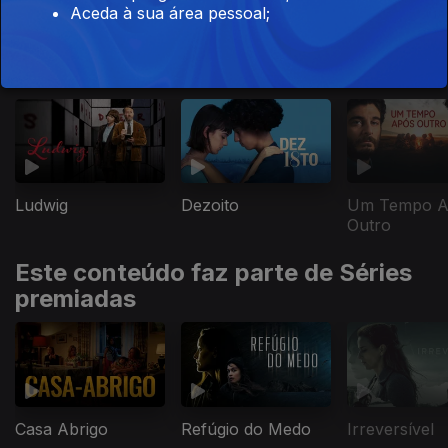
Aceda à sua área pessoal;
Este conteúdo faz parte de Grandes
dramas
Ludwig
Dezoito
Um Tempo A
Outro
Este conteúdo faz parte de Séries
premiadas
Casa Abrigo
Refúgio do Medo
Irreversível