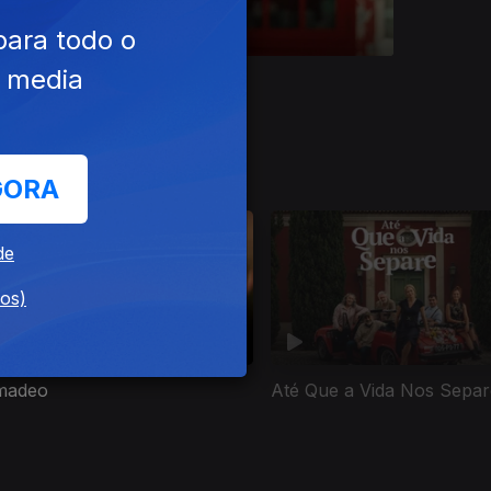
para todo o
e media
Ep. 8
GORA
de
dos)
madeo
Até Que a Vida Nos Separ