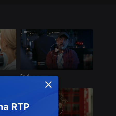
Ep. 4
×
 na RTP