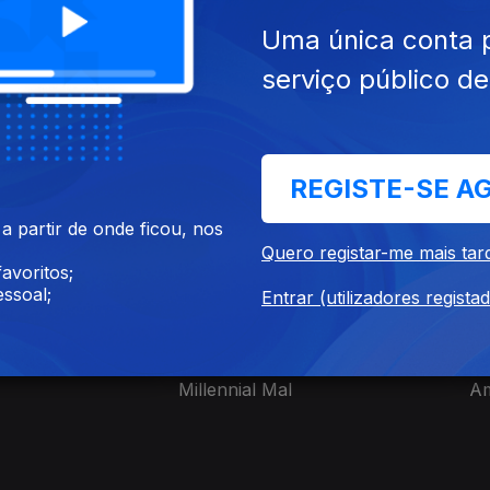
Uma única conta 
serviço público d
Ep. 7
ies nacionais
REGISTE-SE A
 partir de onde ficou, nos
Quero registar-me mais tar
avoritos;
ssoal;
Entrar (utilizadores regista
Millennial Mal
A