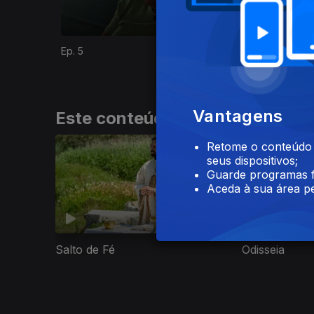
Ep. 5
Ep. 6
Vantagens
Este conteúdo faz parte de Sér
Retome o conteúdo a
seus dispositivos;
Guarde programas f
Aceda à sua área pe
Salto de Fé
Odisseia