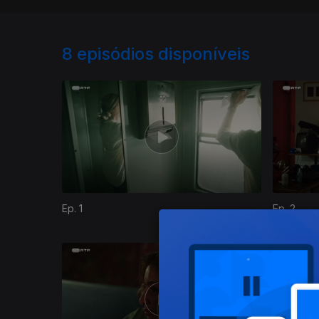
8
episódios disponíveis
Ep. 1
Ep. 2
866320