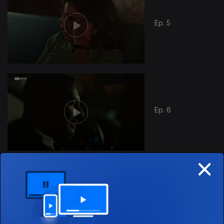
Ep. 5
Ep. 6
×
866320
Ep. 7