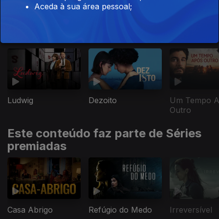
Aceda à sua área pessoal;
Este conteúdo faz parte de Grandes
dramas
Ludwig
Dezoito
Um Tempo A
Outro
Este conteúdo faz parte de Séries
premiadas
Casa Abrigo
Refúgio do Medo
Irreversível