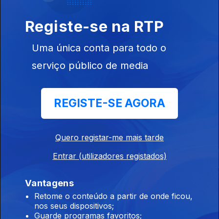
Registe-se na RTP
Uma única conta para todo o
Ep. 8
serviço público de media
REGISTE-SE AGORA
Este conteúdo faz parte de Séries
nacionais
Quero registar-me mais tarde
Entrar (utilizadores registados)
Vantagens
Retome o conteúdo a partir de onde ficou,
Salto de Fé
Odisseia
Millennial Ma
nos seus dispositivos;
Guarde programas favoritos;