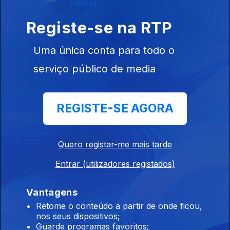
Registe-se na RTP
Uma única conta para todo o
Ep. 8
serviço público de media
REGISTE-SE AGORA
Este conteúdo faz parte de Séries
nacionais
Quero registar-me mais tarde
Entrar (utilizadores registados)
Vantagens
Retome o conteúdo a partir de onde ficou,
Salto de Fé
Odisseia
Millennial Ma
nos seus dispositivos;
Guarde programas favoritos;