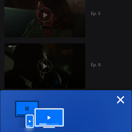
Ep. 5
Ep. 6
×
866320
Ep. 7