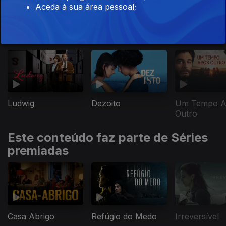
Aceda à sua área pessoal;
Este conteúdo faz parte de Grandes
dramas
Ludwig
Dezoito
Um Tempo A
Outro
Este conteúdo faz parte de Séries
premiadas
Casa Abrigo
Refúgio do Medo
Irreversível