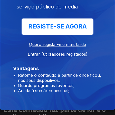
serviço público de media
Ep. 10
01 set. 2023
REGISTE-SE AGORA
Quero registar-me mais tarde
Este conteúdo faz parte de Humor
Entrar (utilizadores registados)
Vantagens
Retome o conteúdo a partir de onde ficou,
nos seus dispositivos;
Porta Pró Milhão
Voz de Cama
The Daily S
Guarde programas favoritos;
Aceda à sua área pessoal;
Este conteúdo faz parte de Rir é o