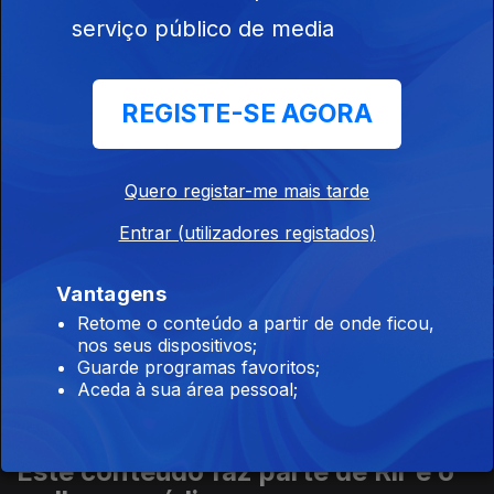
serviço público de media
Ep. 10
01 set. 2023
REGISTE-SE AGORA
Quero registar-me mais tarde
Este conteúdo faz parte de Humor
Entrar (utilizadores registados)
Vantagens
Retome o conteúdo a partir de onde ficou,
nos seus dispositivos;
Porta Pró Milhão
Voz de Cama
The Daily S
Guarde programas favoritos;
Aceda à sua área pessoal;
Este conteúdo faz parte de Rir é o