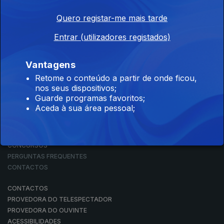
Quero registar-me mais tarde
Entrar (utilizadores registados)
NOTÍCIAS
DESPORTO
TELEVISÃO
Vantagens
RÁDIO
Retome o conteúdo a partir de onde ficou,
RTP ARQUIVOS
nos seus dispositivos;
RTP ENSINA
Guarde programas favoritos;
RTP PLAY
Aceda à sua área pessoal;
EM DIRETO
REVER PROGRAMAS
CONCURSOS
PERGUNTAS FREQUENTES
CONTACTOS
CONTACTOS
PROVEDORA DO TELESPECTADOR
PROVEDORA DO OUVINTE
ACESSIBILIDADES