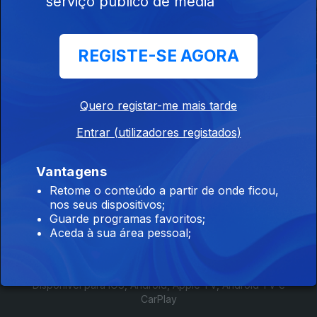
serviço público de media
REGISTE-SE AGORA
A Origem das
100 Anos da
A Correr a P
Motas
Associação
Protectora dos
Diabéticos de
Quero registar-me mais tarde
Portugal - Insulina
para Todos
Entrar (utilizadores registados)
Vantagens
Retome o conteúdo a partir de onde ficou,
nos seus dispositivos;
Instale a aplicação
RTP Play
Guarde programas favoritos;
Aceda à sua área pessoal;
Disponível para iOS, Android, Apple TV, Android TV e
CarPlay