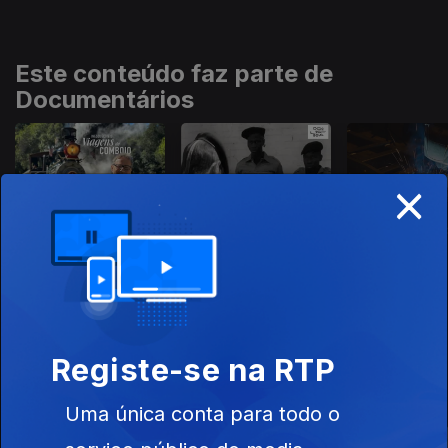
Este conteúdo faz parte de
Documentários
×
Inesquecíveis
Por Ti Portugal Eu
Construir Co
Viagens de
Juro
Comboio
Registe-se na RTP
Este conteúdo faz parte de
Documentários Diversos
Uma única conta para todo o