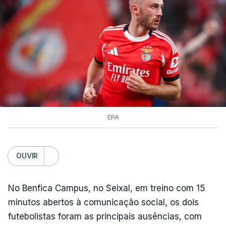
contagens de terceira categoria nos derradeiros
50 quilómetros.
TÓPICOS
Lourinhã Queluz
,
Madison
EPA
OUVIR
No Benfica Campus, no Seixal, em treino com 15
minutos abertos à comunicação social, os dois
futebolistas foram as principais ausências, com