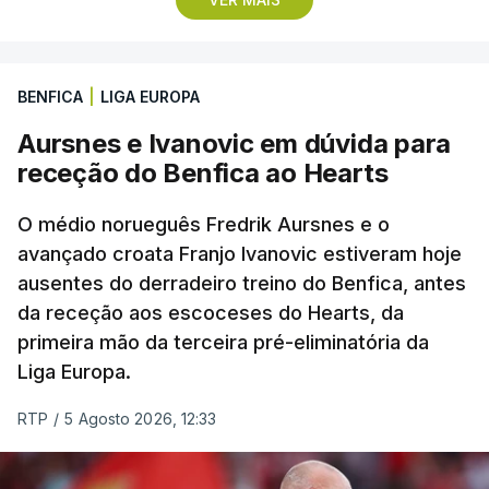
Rui Oliveira, campeão olímpico de Madison em
Paris2024, ao lado de Iúri Leitão, em ciclismo de
pista.
BENFICA
|
LIGA EUROPA
Aursnes e Ivanovic em dúvida para
O vice-campeão português de contrarrelógio,
receção do Benfica ao Hearts
Rafael Reis, que procurava o oitavo triunfo em
prólogos da prova, o sexto seguido, foi o terceiro
O médio norueguês Fredrik Aursnes e o
mais rápido, a sete segundos, enquanto o italiano
avançado croata Franjo Ivanovic estiveram hoje
Luca Giaimi (UAE Emirates) e o russo Artem Nych
ausentes do derradeiro treino do Benfica, antes
(Anicolor-Campicarn), vencedor das últimas duas
da receção aos escoceses do Hearts, da
edições da Volta, terminaram na quarta e quinta
primeira mão da terceira pré-eliminatória da
posições, respetivamente, a nove e 14 segundos.
Liga Europa.
Na quinta-feira, o pelotão vai percorrer os 157,1
RTP
/
5 Agosto 2026, 12:33
quilómetros entre Lourinhã a Queluz, em Sintra, na
primeira das 10 etapas da 87.ª edição, com duas