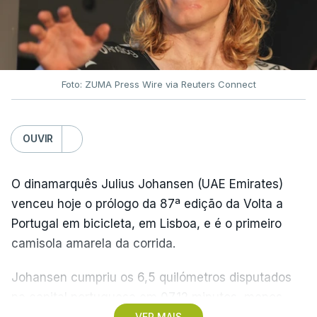
Foto: ZUMA Press Wire via Reuters Connect
OUVIR
O dinamarquês Julius Johansen (UAE Emirates)
venceu hoje o prólogo da 87ª edição da Volta a
Portugal em bicicleta, em Lisboa, e é o primeiro
camisola amarela da corrida.
Johansen cumpriu os 6,5 quilómetros disputados
na capital portuguesa em 07.12 minutos, menos
quatro segundos do que o companheiro de equipa
VER MAIS